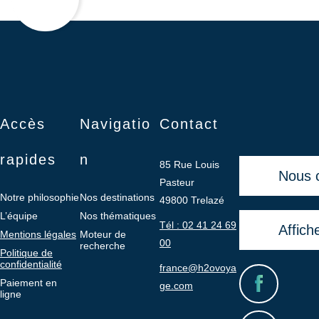
Accès
Navigatio
Contact
rapides
n
85 Rue Louis
Nous 
Pasteur
Notre philosophie
Nos destinations
49800 Trelazé
L’équipe
Nos thématiques
Tél : 02 41 24 69
Affich
Mentions légales
Moteur de
00
recherche
Politique de
confidentialité
france@h2ovoya
Paiement en
ge.com
ligne