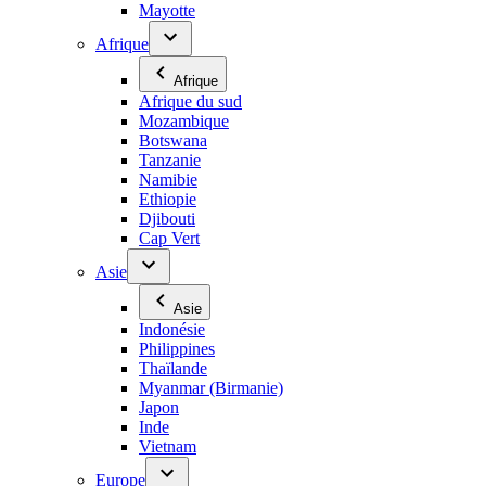
Mayotte
Afrique
Afrique
Afrique du sud
Mozambique
Botswana
Tanzanie
Namibie
Ethiopie
Djibouti
Cap Vert
Asie
Asie
Indonésie
Philippines
Thaïlande
Myanmar (Birmanie)
Japon
Inde
Vietnam
Europe