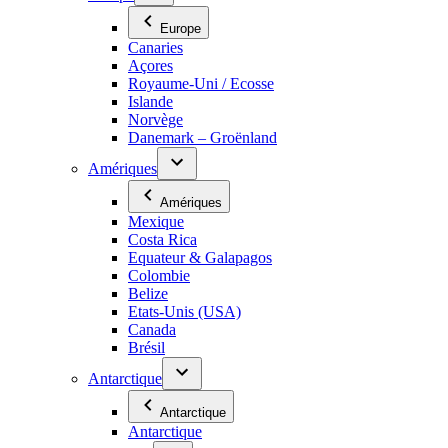
Europe
Canaries
Açores
Royaume-Uni / Ecosse
Islande
Norvège
Danemark – Groënland
Amériques
Amériques
Mexique
Costa Rica
Equateur & Galapagos
Colombie
Belize
Etats-Unis (USA)
Canada
Brésil
Antarctique
Antarctique
Antarctique