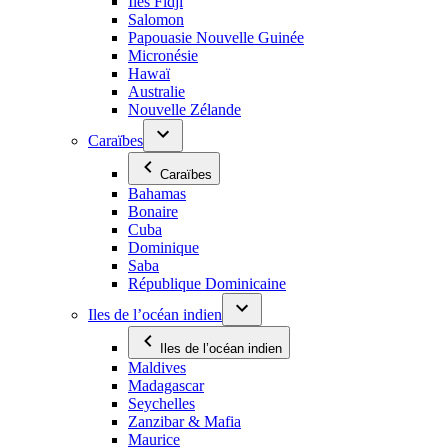
Îles Fidji
Salomon
Papouasie Nouvelle Guinée
Micronésie
Hawaï
Australie
Nouvelle Zélande
Caraïbes
Caraïbes
Bahamas
Bonaire
Cuba
Dominique
Saba
République Dominicaine
Iles de l’océan indien
Iles de l’océan indien
Maldives
Madagascar
Seychelles
Zanzibar & Mafia
Maurice