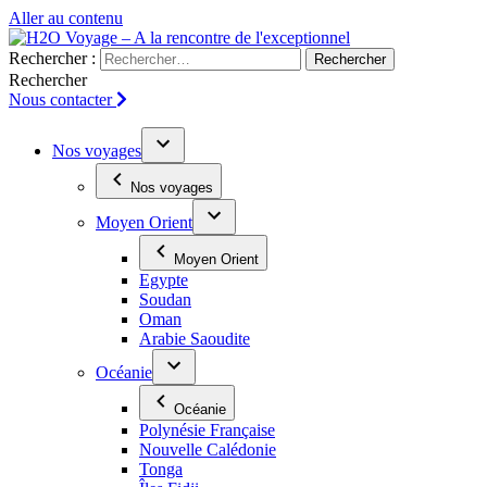
Aller au contenu
Rechercher :
Rechercher
Nous contacter
Nos voyages
Nos voyages
Moyen Orient
Moyen Orient
Egypte
Soudan
Oman
Arabie Saoudite
Océanie
Océanie
Polynésie Française
Nouvelle Calédonie
Tonga