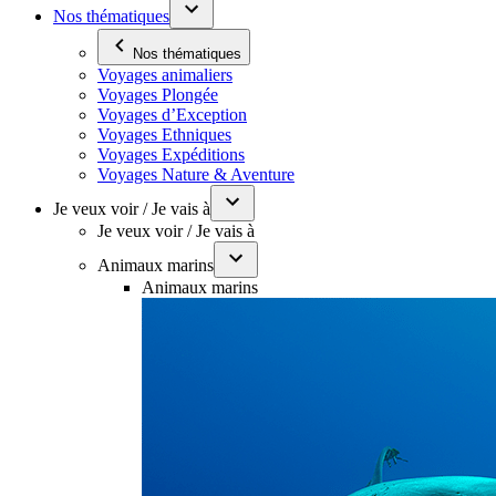
Nos thématiques
Nos thématiques
Voyages animaliers
Voyages Plongée
Voyages d’Exception
Voyages Ethniques
Voyages Expéditions
Voyages Nature & Aventure
Je veux voir / Je vais à
Je veux voir / Je vais à
Animaux marins
Animaux marins