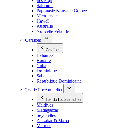
Îles Fidji
Salomon
Papouasie Nouvelle Guinée
Micronésie
Hawaï
Australie
Nouvelle Zélande
Caraïbes
Caraïbes
Bahamas
Bonaire
Cuba
Dominique
Saba
République Dominicaine
Iles de l’océan indien
Iles de l’océan indien
Maldives
Madagascar
Seychelles
Zanzibar & Mafia
Maurice