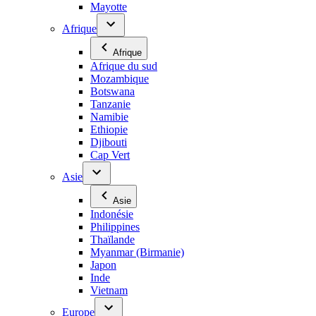
Mayotte
Afrique
Afrique
Afrique du sud
Mozambique
Botswana
Tanzanie
Namibie
Ethiopie
Djibouti
Cap Vert
Asie
Asie
Indonésie
Philippines
Thaïlande
Myanmar (Birmanie)
Japon
Inde
Vietnam
Europe