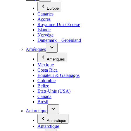
Europe
Canaries
Açores
Royaume-Uni / Ecosse
Islande
Norvège
Danemark – Groënland
Amériques
Amériques
Mexique
Costa Rica
Equateur & Galapagos
Colombie
Belize
Etats-Unis (USA)
Canada
Brésil
Antarctique
Antarctique
Antarctique