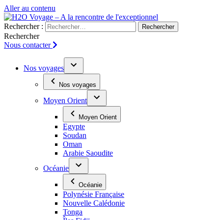
Aller au contenu
Rechercher :
Rechercher
Nous contacter
Nos voyages
Nos voyages
Moyen Orient
Moyen Orient
Egypte
Soudan
Oman
Arabie Saoudite
Océanie
Océanie
Polynésie Française
Nouvelle Calédonie
Tonga