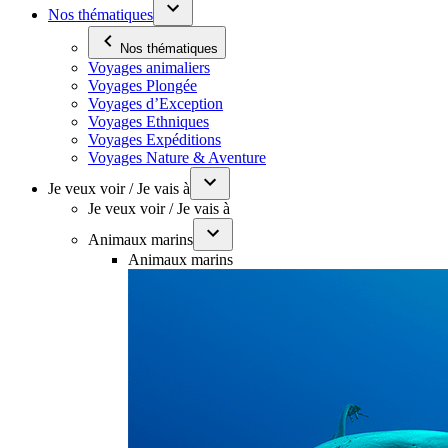
Nos thématiques
Nos thématiques
Voyages animaliers
Voyages Plongée
Voyages d’Exception
Voyages Ethniques
Voyages Expéditions
Voyages Nature & Aventure
Je veux voir / Je vais à
Je veux voir / Je vais à
Animaux marins
Animaux marins