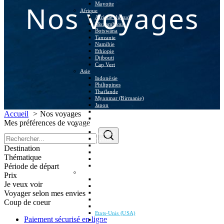
Nos voyages
Mayotte
Afrique
Afrique du sud
Mozambique
Botswana
Tanzanie
Namibie
Ethiopie
Djibouti
Cap Vert
Asie
Indonésie
Philippines
Thaïlande
Myanmar (Birmanie)
Japon
Inde
Accueil
Nos voyages
Vietnam
Mes préférences de voyage
Europe
Canaries
Açores
Royaume-Uni / Ecosse
Destination
Islande
Thématique
Norvège
Période de départ
Danemark – Groënland
Amériques
Prix
Mexique
Je veux voir
Costa Rica
Voyager selon mes envies
Equateur & Galapagos
Colombie
Coup de coeur
Belize
Etats-Unis (USA)
Paiement sécurisé
en ligne
Canada