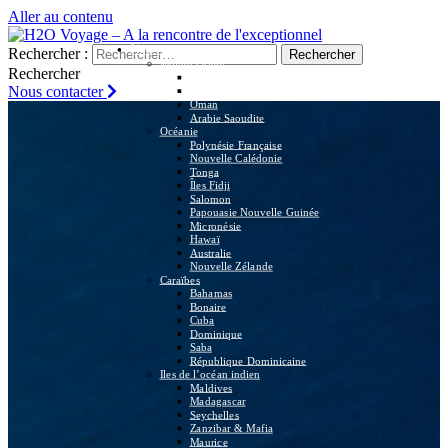
Aller au contenu
Nos voyages
Rechercher :
Moyen Orient
Rechercher
Egypte
Nous contacter
Soudan
Oman
Arabie Saoudite
Océanie
Polynésie Française
Nouvelle Calédonie
Tonga
Îles Fidji
Salomon
Papouasie Nouvelle Guinée
Micronésie
Hawaï
Australie
Nouvelle Zélande
Caraïbes
Bahamas
Bonaire
Cuba
Dominique
Saba
République Dominicaine
Iles de l’océan indien
Maldives
Madagascar
Seychelles
Zanzibar & Mafia
Maurice