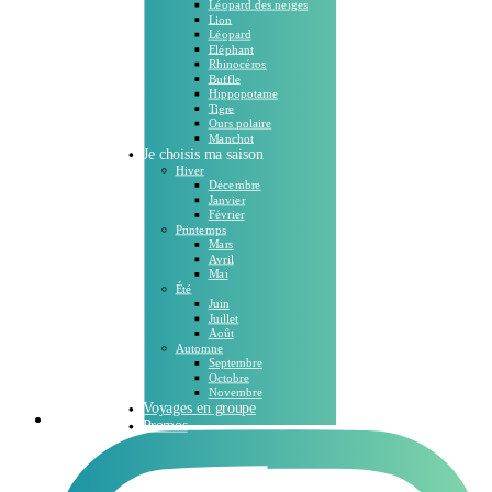
Léopard des neiges
Lion
Léopard
Eléphant
Rhinocéros
Buffle
Hippopotame
Tigre
Ours polaire
Manchot
Je choisis ma saison
Hiver
Décembre
Janvier
Février
Printemps
Mars
Avril
Mai
Été
Juin
Juillet
Août
Automne
Septembre
Octobre
Novembre
Voyages en groupe
Promos