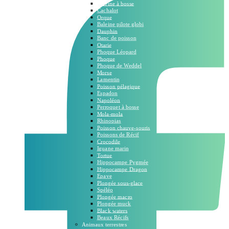
Baleine à bosse
Cachalot
Orque
Baleine pilote globi
Dauphin
Banc de poisson
Otarie
Phoque Léopard
Phoque
Phoque de Weddel
Morse
Lamentin
Poisson pélagique
Espadon
Napoléon
Perroquet à bosse
Mola-mola
Rhinopias
Poisson chauve-souris
Poissons de Récif
Crocodile
Iguane marin
Tortue
Hippocampe Pygmée
Hippocampe Dragon
Epave
Plongée sous-glace
Spéléo
Plongée macro
Plongée muck
Black waters
Beaux Récifs
Animaux terrestres