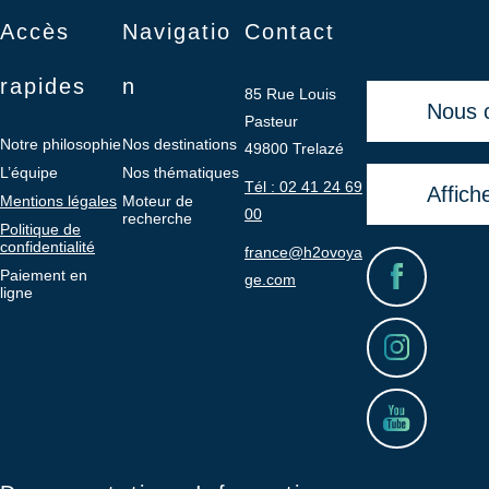
Accès
Navigatio
Contact
rapides
n
85 Rue Louis
Nous 
Pasteur
Notre philosophie
Nos destinations
49800 Trelazé
L’équipe
Nos thématiques
Tél : 02 41 24 69
Affich
Mentions légales
Moteur de
00
recherche
Politique de
confidentialité
france@h2ovoya
Paiement en
ge.com
ligne