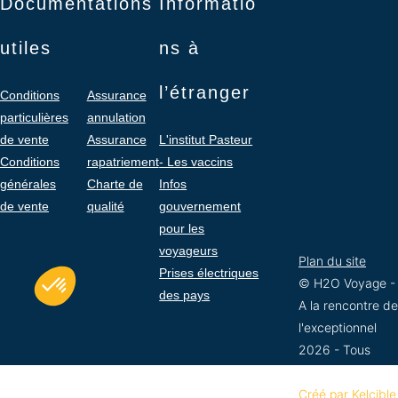
Documentations
Informatio
utiles
ns à
l’étranger
Conditions
Assurance
particulières
annulation
de vente
Assurance
L'institut Pasteur
Conditions
rapatriement
- Les vaccins
générales
Charte de
Infos
de vente
qualité
gouvernement
pour les
voyageurs
Plan du site
Prises électriques
© H2O Voyage -
des pays
A la rencontre de
l'exceptionnel
2026 - Tous
droits réservés -
Créé par Kelcible