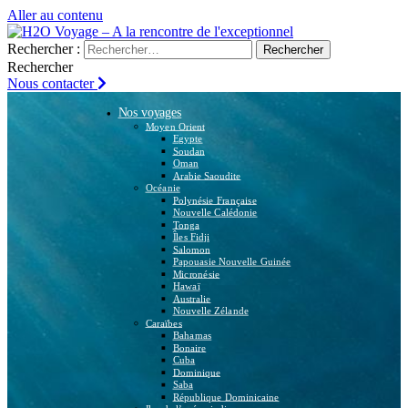
Aller au contenu
Rechercher :
Rechercher
Nous contacter
Nos voyages
Moyen Orient
Egypte
Soudan
Oman
Arabie Saoudite
Océanie
Polynésie Française
Nouvelle Calédonie
Tonga
Îles Fidji
Salomon
Papouasie Nouvelle Guinée
Micronésie
Hawaï
Australie
Nouvelle Zélande
Caraïbes
Bahamas
Bonaire
Cuba
Dominique
Saba
République Dominicaine