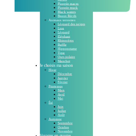
Plongée macro
Plongée muck
Black waters
Beaux Récifs
Animaux terrestres
Léopard des neiges
Lion
Léopard
Eléphant
Rhinocéros
Buffle
Hippopotame
Tigre
Ours polaire
Manchot
Je choisis ma saison
Hiver
Décembre
Janvier
Février
Printemps
Mars
Avril
Mai
Été
Juin
Juillet
Août
Automne
Septembre
Octobre
Novembre
Voyages en groupe