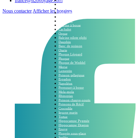
france@h2ovoyage.com
Requin Léopard
Requin plat nez
Requin Ferox
Nous contacter
Afficher les horaires
Raie manta
Raie mobula
Raie aigle
Baleine à bosse
Cachalot
Orque
Baleine pilote globi
Dauphin
Banc de poisson
Otarie
Phoque Léopard
Phoque
Phoque de Weddel
Morse
Lamentin
Poisson pélagique
Espadon
Napoléon
Perroquet à bosse
Mola-mola
Rhinopias
Poisson chauve-souris
Poissons de Récif
Crocodile
Iguane marin
Tortue
Hippocampe Pygmée
Hippocampe Dragon
Epave
Plongée sous-glace
Spéléo