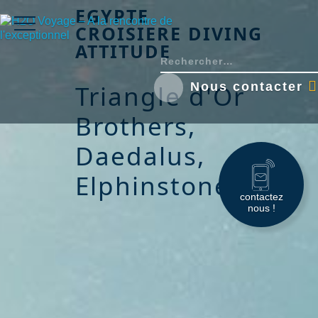
EGYPTE
CROISIERE DIVING
ATTITUDE
Nous contacter
Triangle d'Or
Brothers,
Daedalus,
Elphinstone
contactez
nous !