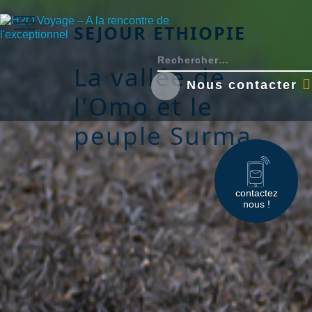
SEJOUR ETHIOPIE
La vallée de
Nous contacter
l'Omo et le
peuple Surma
contactez
nous !