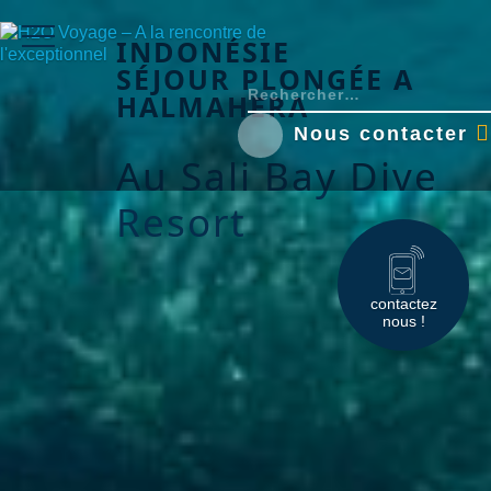
INDONÉSIE
SÉJOUR PLONGÉE A
HALMAHERA
Nous contacter
Au Sali Bay Dive
Resort
contactez
nous !