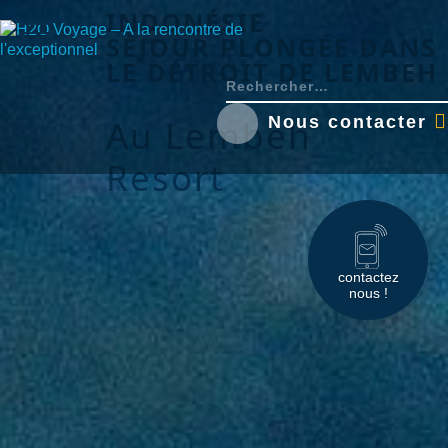
INDONÉSIE
SÉJOUR PLONGÉE DANS
LE DÉTROIT DE LEMBEH
Nous contacter
Au Lembeh
Resort
contactez
nous !