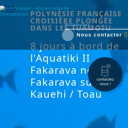
POLYNÉSIE FRANÇAISE
CROISIÈRE PLONGÉE
DANS LES TUAMOTU
Nous contacter
8 jours à bord de
l'Aquatiki II
Fakarava nord /
Fakarava sud /
contactez
nous !
Kauehi / Toau