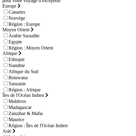
pour votre voyage d'exception
Europe
Canaries
Norvège
Région : Europe
Moyen Orient
Arabie Saoudite
Egypte
Région : Moyen Orient
Afrique
Ethiopie
Namibie
Afrique du Sud
Botswana
Tanzanie
Région : Afrique
Îles de l'Océan Indien
Maldives
Madagascar
Zanzibar & Mafia
Maurice
Région : Îles de l'Océan Indien
Asie