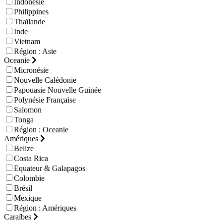
Indonésie
Philippines
Thaïlande
Inde
Vietnam
Région : Asie
Oceanie
Micronésie
Nouvelle Calédonie
Papouasie Nouvelle Guinée
Polynésie Française
Salomon
Tonga
Région : Oceanie
Amériques
Belize
Costa Rica
Equateur & Galapagos
Colombie
Brésil
Mexique
Région : Amériques
Caraïbes