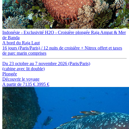
Indonésie - Exclusivité H2O - Croisière plongée Raja Ampat & Mer
de Banda
A bord du Raja Laut
16 jours (Paris/Paris) / 12 nuits de croisière + Nitrox offert et taxes
de parc marin comprises
Du 23 octobre au 7 novembre 2026 (Paris/Paris)
(cabine avec lit double)
Plongée
Découvrir le voyage
A partir de
7135 €
3995 €